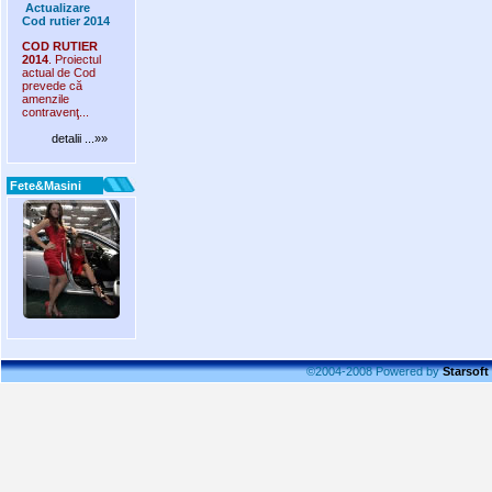
Actualizare
Cod rutier 2014
COD RUTIER
2014
. Proiectul
actual de Cod
prevede că
amenzile
contravenţ...
detalii ...»»
Fete&Masini
©2004-2008 Powered by
Starsoft