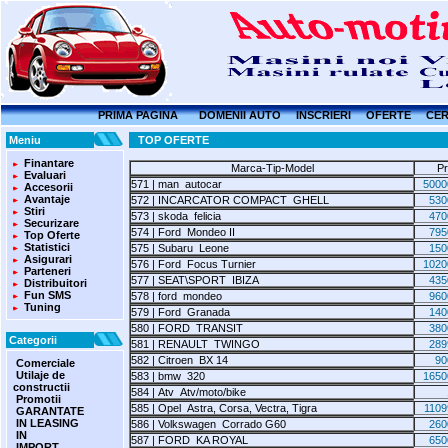
PRIMA PAGINA
DOMENII AUTO
INSCRIERI
OFERTE
CER
Meniu
TOP OFERTE
Finantare
Marca-Tip-Model
Pr
Evaluari
571 | man autocar
5000
Accesorii
Avantaje
572 | INCARCATOR COMPACT GHELL
530
Stiri
573 | skoda felicia
470
Securizare
574 | Ford Mondeo II
795
Top Oferte
Statistici
575 | Subaru Leone
150
Asigurari
576 | Ford Focus Turnier
1020
Parteneri
577 | SEAT\SPORT IBIZA
435
Distribuitori
Fun SMS
578 | ford mondeo
960
Tuning
579 | Ford Granada
140
580 | FORD TRANSIT
380
Categorii
581 | RENAULT TWINGO
289
582 | Citroen BX 14
90
Comerciale
Utilaje de
583 | bmw 320
1650
constructii
584 | Atv Atv/moto/bike
Promotii
585 | Opel Astra, Corsa, Vectra, Tigra
110
GARANTATE
IN LEASING
586 | Volkswagen Corrado G60
260
IN
587 | FORD KA ROYAL
650
IMPORT