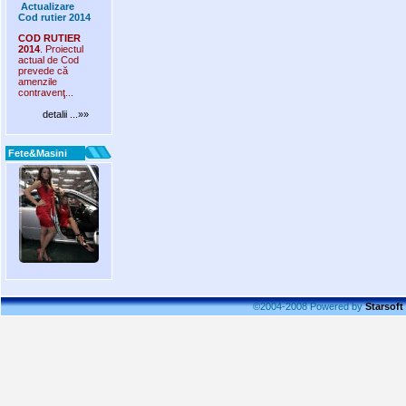
Actualizare
Cod rutier 2014
COD RUTIER
2014
. Proiectul
actual de Cod
prevede că
amenzile
contravenţ...
detalii ...»»
Fete&Masini
©2004-2008 Powered by
Starsoft