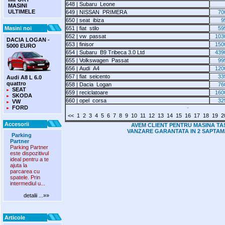
648 | Subaru Leone
MASINI
ULTIMELE
649 | NISSAN PRIMERA
70
650 | seat ibiza
9
Masini noi
651 | fiat stilo
59
652 | vw passat
103
DACIA LOGAN -
653 | finisor
150
5000 EURO
654 | Subaru B9 Tribeca 3.0 Ltd
439
655 | Volkswagen Passat
99
656 | Audi A4
120
657 | fiat seicento
33
Audi A8 L 6.0
quattro
658 | Dacia Logan
76
SEAT
659 | reciclatoare
160
SKODA
660 | opel corsa
32
VW
FORD
<<
1
2
3
4
5
6
7
8
9
10
11
12
13
14
15
16
17
18
19
2
Accesorii
AVEM CLIENT PENTRU MASINA TA!
VANZARE GARANTATA IN 2 SAPTAM
Parking
Partner
Parking Partner
este dispozitivul
ideal pentru a te
ajuta la
parcarea cu
spatele. Prin
intermediul u...
detalii ...»»
Articole