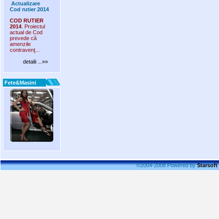
Actualizare
Cod rutier 2014
COD RUTIER
2014
. Proiectul
actual de Cod
prevede că
amenzile
contravenţ...
detalii ...»»
Fete&Masini
©2004-2008 Powered by
Starsoft