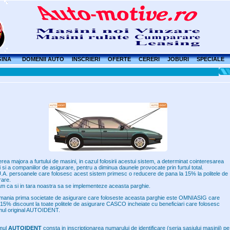
GINA
DOMENII AUTO
INSCRIERI
OFERTE
CERERI
JOBURI
SPECIALE
ea majora a furtului de masini, in cazul folosirii acestui sistem, a determinat cointeresarea
ei si a companiilor de asigurare, pentru a diminua daunele provocate prin furtul total.
U.A. persoanele care folosesc acest sistem primesc o reducere de pana la 15% la politele de
rare.
m ca si in tara noastra sa se implementeze aceasta parghie.
mania prima societate de asigurare care foloseste aceasta parghie este OMNIASIG care
 15% discount la toate politele de asigurare CASCO incheiate cu beneficiari care folosesc
mul original AUTOIDENT.
mul
AUTOIDENT
consta in inscriptionarea numarului de identificare (seria sasiului masinii) pe