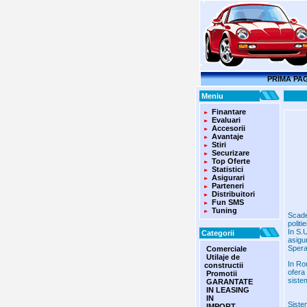
PRIMA PA
Meniu
Finantare
Evaluari
Accesorii
Avantaje
Stiri
Securizare
Top Oferte
Statistici
Asigurari
Parteneri
Distribuitori
Fun SMS
Tuning
Scader
politi
In S.
Categorii
asigu
Spera
Comerciale
Utilaje de
In Ro
constructii
ofera
Promotii
siste
GARANTATE
IN LEASING
IN
Siste
IMPORT