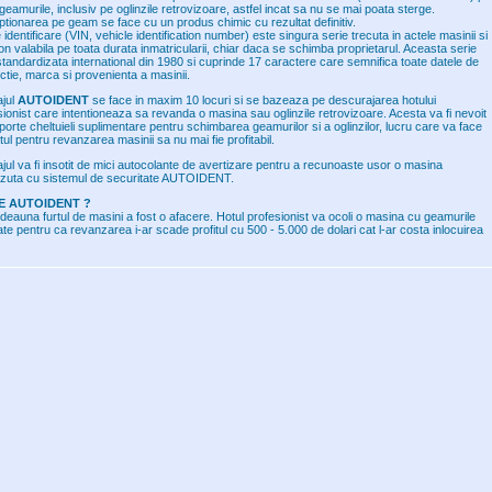
geamurile, inclusiv pe oglinzile retrovizoare, astfel incat sa nu se mai poata sterge.
iptionarea pe geam se face cu un produs chimic cu rezultat definitiv.
 identificare (VIN, vehicle identification number) este singura serie trecuta in actele masinii si
on valabila pe toata durata inmatricularii, chiar daca se schimba proprietarul. Aceasta serie
standardizata international din 1980 si cuprinde 17 caractere care semnifica toate datele de
ctie, marca si provenienta a masinii.
jul
AUTOIDENT
se face in maxim 10 locuri si se bazeaza pe descurajarea hotului
sionist care intentioneaza sa revanda o masina sau oglinzile retrovizoare. Acesta va fi nevoit
orte cheltuieli suplimentare pentru schimbarea geamurilor si a oglinzilor, lucru care va face
tul pentru revanzarea masinii sa nu mai fie profitabil.
jul va fi insotit de mici autocolante de avertizare pentru a recunoaste usor o masina
zuta cu sistemul de securitate AUTOIDENT.
E AUTOIDENT ?
tdeauna furtul de masini a fost o afacere. Hotul profesionist va ocoli o masina cu geamurile
e pentru ca revanzarea i-ar scade profitul cu 500 - 5.000 de dolari cat l-ar costa inlocuirea