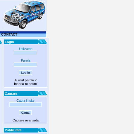
CONTACT
Login
Utilizator
Parola
Ai uitat parola ?
Inscrie-te acum
Cautare
Cauta in site
Cautare avansata
Publicitate