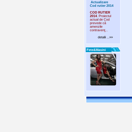
Actualizare
Cod rutier 2014
COD RUTIER
2014
. Proiectul
actual de Cod
prevede că
amenzile
contravenţ...
detalii ...»»
Fete&Masini