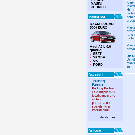
toate 
MASINI
Inscr
ULTIMELE
Nr. de
pe tal
Masini noi
este 
produ
DACIA LOGAN -
5000 EURO
Marca
profe
sa sup
ca fur
Marca
Audi A8 L 6.0
preva
quattro
SEAT
DE C
SKODA
Dinto
VW
marcat
FORD
lor.
Accesorii
Parking
Partner
Parking Partner
este dispozitivul
ideal pentru a te
ajuta la
parcarea cu
spatele. Prin
intermediul u...
detalii ...»»
Articole